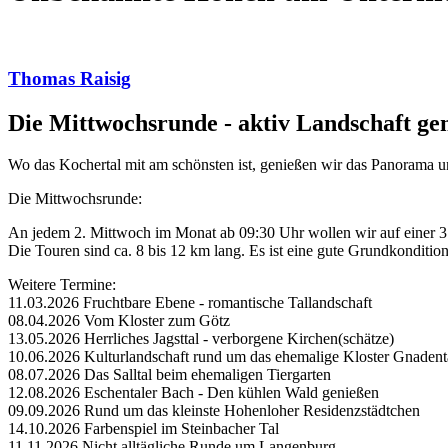
Thomas Raisig
Die Mittwochsrunde - aktiv Landschaft ge
Wo das Kochertal mit am schönsten ist, genießen wir das Panorama u
Die Mittwochsrunde:
An jedem 2. Mittwoch im Monat ab 09:30 Uhr wollen wir auf einer 3 -
Die Touren sind ca. 8 bis 12 km lang. Es ist eine gute Grundkonditio
Weitere Termine:
11.03.2026 Fruchtbare Ebene - romantische Tallandschaft
08.04.2026 Vom Kloster zum Götz
13.05.2026 Herrliches Jagsttal - verborgene Kirchen(schätze)
10.06.2026 Kulturlandschaft rund um das ehemalige Kloster Gnadent
08.07.2026 Das Salltal beim ehemaligen Tiergarten
12.08.2026 Eschentaler Bach - Den kühlen Wald genießen
09.09.2026 Rund um das kleinste Hohenloher Residenzstädtchen
14.10.2026 Farbenspiel im Steinbacher Tal
11.11.2026 Nicht alltägliche Runde um Langenburg