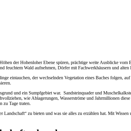
Höhen der Hohenloher Ebene spüren, prächtige weite Ausblicke vom B
und feuchtem Wald aufnehmen, Dörfer mit Fachwerkhäusern und alten
inge eintauchen, der wechselnden Vegetation eines Baches folgen, auf 
sieren.
sgrund und ein Sumpfgebiet war. Sandsteinquader und Muschelkalkstei
chvollziehen, wie Ablagerungen, Wasserströme und Jahrmillionen dies
n zu Tage traten.
her Landschaft“ zu bieten und was sie alles zu erzählen hat. Mit Wiss