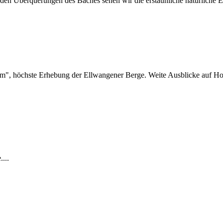
n Überquerungen des Baches sehen wir die erstaunliche natürliche Ent
 m", höchste Erhebung der Ellwangener Berge. Weite Ausblicke auf H
...