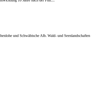
wicklung 10 Jahre nach der Flut....
ohenlohe und Schwäbische Alb. Wald- und Seenlandschaften